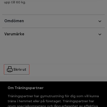
upp till 60 kg.
Omdömen
Varumärke
Skriv ut
Om Träningspartner
Träningspartner har gymutrustning för dig som vill kunna 
träna i hemmet eller på företaget. Träningspartner har 
grym specialkompetens och lång erfarenhet av effektiva 