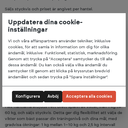
Säljs styckvis och priset är angivet per hantel.
Nyckelfunktioner:
Uppdatera dina cookie-
inställningar
Sexkantig form:
Förhindrar att hantlarna rullar iväg, vilket
ger säkrare och mer effektiv träning.
Vi och våra affärspartners använder tekniker, inklusive
Gummibeläggning:
Minskar ljudnivån och skyddar golvet
cookies, för att samla in information om dig för olika
mot skador.
ändamål, inklusive: Funktionell, statistisk, marknadsföring.
Stålgrepp:
Ger ett stabilt och bekvämt grepp under
Genom att trycka på "Acceptera" samtycker du till alla
träningen.
dessa ändamål. Du kan också välja vilka ändamål du
Ergonomisk utformning:
Greppdiameter på 33 mm och
samtycker till genom att klicka på kryssrutan bredvid
greppets längd på 13 cm, vilket ger ett komfortabelt och
ändamålet och sedan trycka på "Spara inställningar".
stabilt grepp under träningen.
Miljögodkänd:
Tillverkad enligt europeiska REACH-
standarder.
Konfigurera
Avböj
Acceptera alla cookies
Tillgängliga viktklasser:
Hex-hantlarna erbjuds i ett brett spann av vikter, från 1 kg till
60 kg, och säljs styckvis. Detta ger dig flexibilitet att välja de
vikter som bäst passar din träningsnivå och dina mål, med
gradvisa ökningar: 1 kg mellan 1–10 kg och 2,5 kg intervall