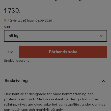
1 730:-
Förväntas på lager 04.09.2026
Select
Vikt
45 kg
1
Förhandsboka
Snabb leverans
Beskrivning
Hex-hantlar är designade för både hemmaträning och
professionellt bruk. Med sin sexkantiga design förhindras
rullning, vilket ger ökad säkerhet och stabilitet under övningar
som push-ups och marklyft på golv.