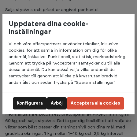
Säljs styckvis och priset är angivet per hantel.
Nyckelfunktioner:
Uppdatera dina cookie-
inställningar
Sexkantig form:
Förhindrar att hantlarna rullar iväg, vilket
ger säkrare och mer effektiv träning.
Vi och våra affärspartners använder tekniker, inklusive
Gummibeläggning:
Minskar ljudnivån och skyddar golvet
cookies, för att samla in information om dig för olika
mot skador.
ändamål, inklusive: Funktionell, statistisk, marknadsföring.
Stålgrepp:
Ger ett stabilt och bekvämt grepp under
Genom att trycka på "Acceptera" samtycker du till alla
träningen.
dessa ändamål. Du kan också välja vilka ändamål du
Ergonomisk utformning:
Greppdiameter på 33 mm och
samtycker till genom att klicka på kryssrutan bredvid
greppets längd på 13 cm, vilket ger ett komfortabelt och
ändamålet och sedan trycka på "Spara inställningar".
stabilt grepp under träningen.
Miljögodkänd:
Tillverkad enligt europeiska REACH-
standarder.
Konfigurera
Avböj
Acceptera alla cookies
Tillgängliga viktklasser:
Hex-hantlarna erbjuds i ett brett spann av vikter, från 1 kg till
60 kg, och säljs styckvis. Detta ger dig flexibilitet att välja de
vikter som bäst passar din träningsnivå och dina mål, med
gradvisa ökningar: 1 kg mellan 1–10 kg och 2,5 kg intervall