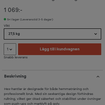
1 069:-
5+
I lager (Leveranstid 3-5 dagar)
Select
Vikt
27,5 kg
1
Lägg till i kundvagnen
Snabb leverans
Beskrivning
Hex-hantlar är designade för både hemmaträning och
professionellt bruk. Med sin sexkantiga design förhindras
rullning, vilket ger ökad säkerhet och stabilitet under övningar
som push-ups och marklyft på golv.