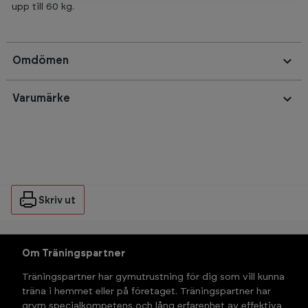
upp till 60 kg.
Omdömen
Varumärke
Skriv ut
Om Träningspartner
Träningspartner har gymutrustning för dig som vill kunna 
träna i hemmet eller på företaget. Träningspartner har 
grym specialkompetens och lång erfarenhet av effektiva 