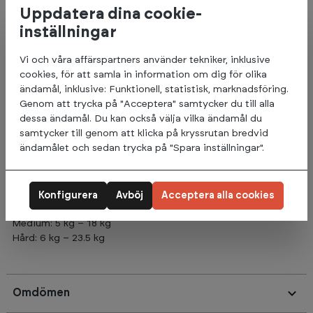
Uppdatera dina cookie-
vältränade personer.
inställningar
Med dessa träningsband kan du träna både över- och
underkroppen och använda dem för olika
Vi och våra affärspartners använder tekniker, inklusive
uppvärmningsövningar. De har solida handtag och extra
cookies, för att samla in information om dig för olika
förstärkning i mitten för optimal hållbarhet.
ändamål, inklusive: Funktionell, statistisk, marknadsföring.
Genom att trycka på "Acceptera" samtycker du till alla
Fabriken har en gedigen kvalitetskontroll för att säkerställa
dessa ändamål. Du kan också välja vilka ändamål du
hög kvalitet, och banden är 100% naturliga och tillverkade i
samtycker till genom att klicka på kryssrutan bredvid
gummins hemland Thailand. Dessutom är banden
ändamålet och sedan trycka på "Spara inställningar".
miljövänliga och 100% nedbrytbara, utan några syntetiska
material. Varje band är 130 cm långt.
Motstånd ExerTube:
Konfigurera
Avböj
Acceptera alla cookies
Lätt: 3.5 kg – 14 kg
Medium: 5 kg – 18 kg
Hård: 6 kg – 23.5 kg
Omdömen