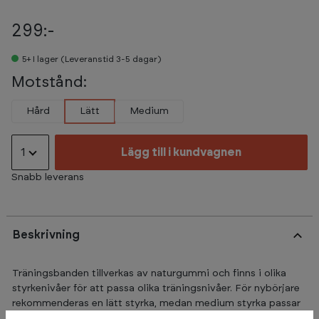
299:-
5+
I lager (Leveranstid 3-5 dagar)
Motstånd:
Hård
Lätt
Medium
1
Lägg till i kundvagnen
Snabb leverans
Beskrivning
Träningsbanden tillverkas av naturgummi och finns i olika
styrkenivåer för att passa olika träningsnivåer. För nybörjare
rekommenderas en lätt styrka, medan medium styrka passar
tränade personer och hård styrka är rekommenderad för