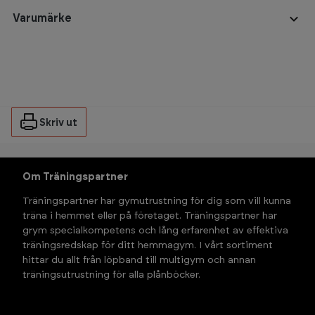
Varumärke
Skriv ut
Om Träningspartner
Träningspartner har gymutrustning för dig som vill kunna 
träna i hemmet eller på företaget. Träningspartner har 
grym specialkompetens och lång erfarenhet av effektiva 
träningsredskap för ditt hemmagym. I vårt sortiment 
hittar du allt från löpband till multigym och annan 
träningsutrustning för alla plånböcker.