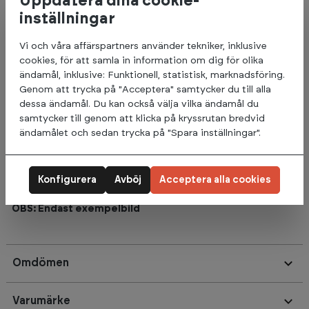
Uppdatera dina cookie-
inställningar
Finns i flera olika kg-varianter:
10 kg
Vi och våra affärspartners använder tekniker, inklusive
12 kg
cookies, för att samla in information om dig för olika
15 kg
ändamål, inklusive: Funktionell, statistisk, marknadsföring.
20 kg
Genom att trycka på "Acceptera" samtycker du till alla
25 kg
dessa ändamål. Du kan också välja vilka ändamål du
30 kg
samtycker till genom att klicka på kryssrutan bredvid
35 kg
ändamålet och sedan trycka på "Spara inställningar".
40 kg
45 kg
50 kg
Konfigurera
Avböj
Acceptera alla cookies
Priset anges för 1 st Slam ball.
OBS: Endast exempelbild
Omdömen
Varumärke