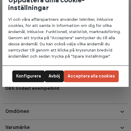
Uppdatera dina cookie-
inställningar
Finns i flera olika kg-varianter:
10 kg
Vi och våra affärspartners använder tekniker, inklusive
12 kg
cookies, för att samla in information om dig för olika
15 kg
ändamål, inklusive: Funktionell, statistisk, marknadsföring.
20 kg
Genom att trycka på "Acceptera" samtycker du till alla
25 kg
dessa ändamål. Du kan också välja vilka ändamål du
30 kg
samtycker till genom att klicka på kryssrutan bredvid
35 kg
ändamålet och sedan trycka på "Spara inställningar".
40 kg
45 kg
50 kg
Konfigurera
Avböj
Acceptera alla cookies
Priset anges för 1 st Slam ball.
OBS: Endast exempelbild
Omdömen
Varumärke