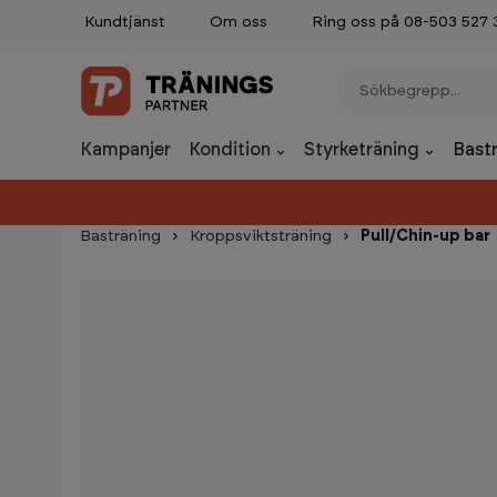
Kundtjänst
Om oss
Ring oss på 08-503 527 
p to main content
Skip to search
Skip to main navigation
Kampanjer
Kondition
Styrketräning
Bast
Basträning
Kroppsviktsträning
Pull/Chin-up bar
Skip image gallery