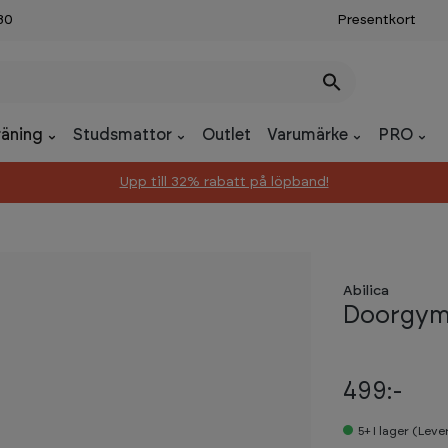
30
Presentkort
räning
Studsmattor
Outlet
Varumärke
PRO
Upp till 32% rabatt på löpband!
Abilica
Doorgy
499:-
5+
I lager (Lev