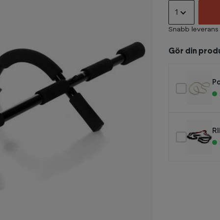
1
Snabb leverans
Gör din prod
P
RI